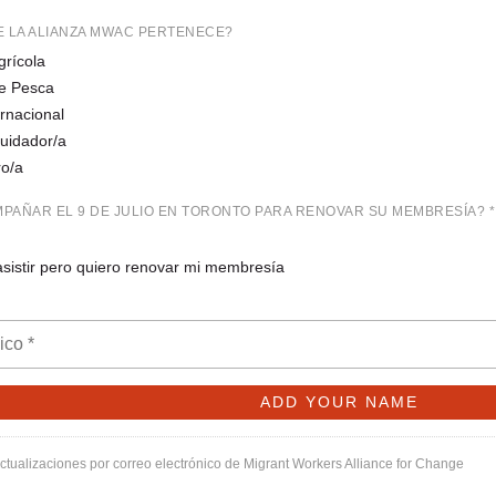
E LA ALIANZA MWAC PERTENECE?
grícola
de Pesca
ernacional
uidador/a
ro/a
PAÑAR EL 9 DE JULIO EN TORONTO PARA RENOVAR SU MEMBRESÍA? *
sistir pero quiero renovar mi membresía
actualizaciones por correo electrónico de Migrant Workers Alliance for Change