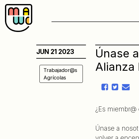
Skip
to
content
Únase a
JUN 21 2023
Alianza
Trabajador@s
Agrícolas
¿Es miembr@ d
Únase a nosot
volver a encen