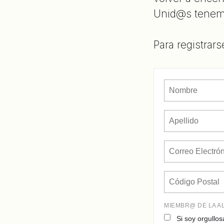
Unid@s tenem
Para registrars
MIEMBR@ DE LA A
Si soy orgull