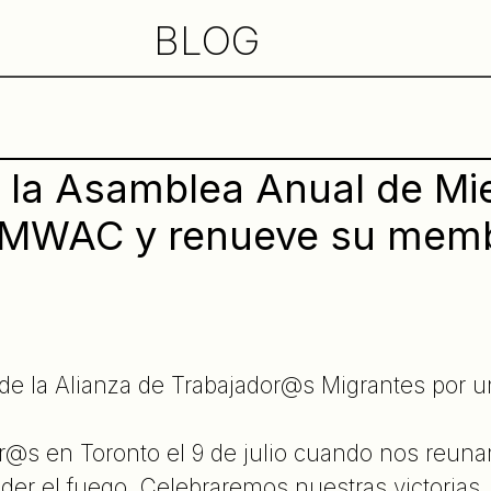
BLOG
 la Asamblea Anual de Mi
 MWAC y renueve su memb
e la Alianza de Trabajador@s Migrantes por
r@s en Toronto el 9 de julio cuando nos reun
der el fuego. Celebraremos nuestras victorias. 