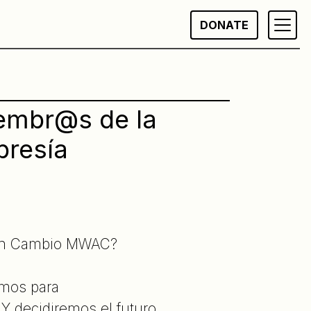
DONATE
embr@s de la
resía
 un Cambio MWAC?
amos para
Y decidiremos el futuro.