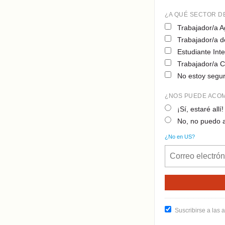
¿A QUÉ SECTOR D
Trabajador/a A
Trabajador/a 
Estudiante Int
Trabajador/a C
No estoy segu
¿NOS PUEDE ACOM
¡Sí, estaré allí!
No, no puedo a
¿No en
US
?
Suscribirse a las 