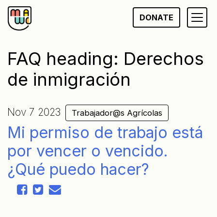
Skip
DONATE
to
content
FAQ heading:
Derechos
de inmigración
Nov 7 2023
Trabajador@s Agrícolas
Mi permiso de trabajo está
por vencer o vencido.
¿Qué puedo hacer?